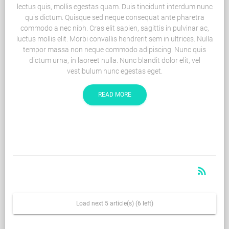
lectus quis, mollis egestas quam. Duis tincidunt interdum nunc
quis dictum. Quisque sed neque consequat ante pharetra
commodo a nec nibh. Cras elit sapien, sagittis in pulvinar ac,
luctus mollis elit. Morbi convallis hendrerit sem in ultrices. Nulla
tempor massa non neque commodo adipiscing. Nunc quis
dictum urna, in laoreet nulla. Nunc blandit dolor elit, vel
vestibulum nunc egestas eget.
READ MORE
rss_feed
RSS
Load next 5 article(s) (6 left)