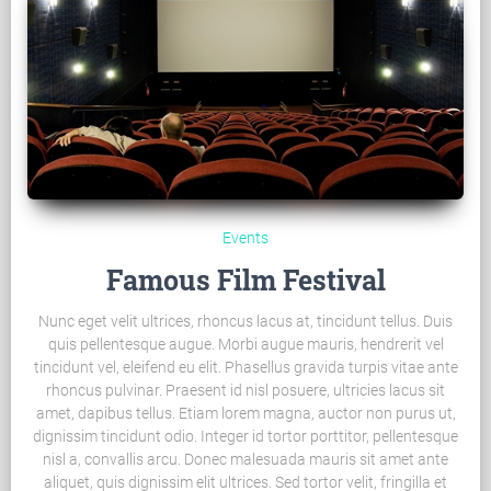
Events
Famous Film Festival
Nunc eget velit ultrices, rhoncus lacus at, tincidunt tellus. Duis
quis pellentesque augue. Morbi augue mauris, hendrerit vel
tincidunt vel, eleifend eu elit. Phasellus gravida turpis vitae ante
rhoncus pulvinar. Praesent id nisl posuere, ultricies lacus sit
amet, dapibus tellus. Etiam lorem magna, auctor non purus ut,
dignissim tincidunt odio. Integer id tortor porttitor, pellentesque
nisl a, convallis arcu. Donec malesuada mauris sit amet ante
aliquet, quis dignissim elit ultrices. Sed tortor velit, fringilla et