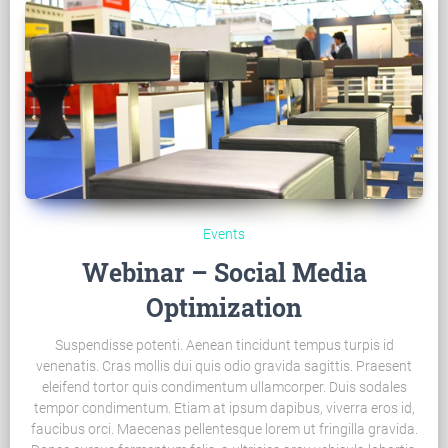
Events
Webinar – Social Media
Optimization
Suspendisse potenti. Aenean tincidunt tempus turpis id
venenatis. Cras mollis dui quis odio gravida sagittis. Praesent
eleifend tortor quis condimentum ullamcorper. Duis sodales
tempor condimentum. Etiam at ipsum dapibus, viverra eros id,
faucibus orci. Maecenas pellentesque lorem ut fringilla gravida.