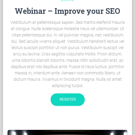
Webinar – Improve your SEO
Vestibulum at pellentesque sapien. Sed mattis eleifend mauris
at congue. Nulla scelerisque molestie risus vel ullamcorper. Ut
vitae pellentesque dui. In vel pulvinar magna, nec vestibulum
dui. Sed iaculis viverra aliquet. Vestibulum hendrerit lectus vel
lectus suscipit porttitor ut non purus. Vestibulum suscipit vel
arcu eu lacinia. Cras sagittis vulputate mollis. Proin dictum,
urna lobortis blandit lobortis, massa nibh sollicitudin erat, ac
dapibus erat nisi dapibus ante. Fusce id risus luctus, porttitor
massa in, interdum ante. Aenean non commodo libero, ut
dictum mauris. Vivamus in tincidunt magna. Nulla sit amet
adipiscing turpis.
REGISTER