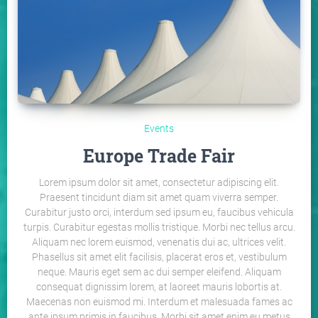
Events
Europe Trade Fair
Lorem ipsum dolor sit amet, consectetur adipiscing elit.
Praesent tincidunt diam sit amet quam viverra semper.
Curabitur justo orci, interdum sed ipsum eu, faucibus vehicula
turpis. Curabitur egestas mollis tristique. Morbi nec tellus arcu.
Aliquam nec lorem euismod, venenatis dui ac, ultrices velit.
Phasellus sit amet elit facilisis, placerat eros et, vestibulum
neque. Mauris eget sem ac dui semper eleifend. Aliquam
consequat dignissim lorem, at laoreet mauris lobortis at.
Maecenas non euismod mi. Interdum et malesuada fames ac
ante ipsum primis in faucibus. Morbi sit amet enim eu metus