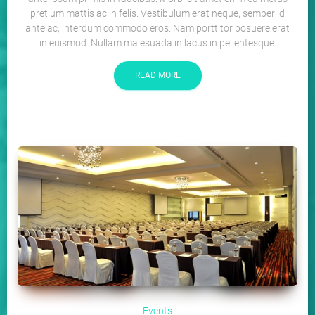
pretium mattis ac in felis. Vestibulum erat neque, semper id
ante ac, interdum commodo eros. Nam porttitor posuere erat
in euismod. Nullam malesuada in lacus in pellentesque.
READ MORE
Events