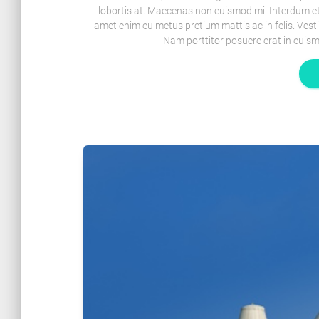
lobortis at. Maecenas non euismod mi. Interdum et
amet enim eu metus pretium mattis ac in felis. Ves
Nam porttitor posuere erat in euism