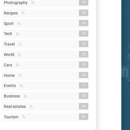
14
Photography
15
Recipes
14
Sport
15
Tech
10
Travel
10
World
10
Cars
10
Home
7
Events
10
Business
34
Real estates
41
Tourism