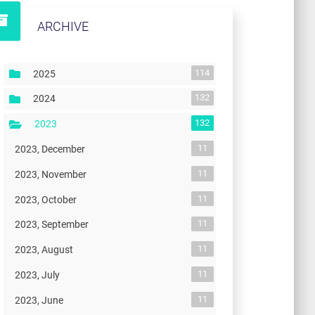
ARCHIVE
114
2025
132
2024
132
2023
11
2023, December
11
2023, November
11
2023, October
11
2023, September
11
2023, August
11
2023, July
11
2023, June