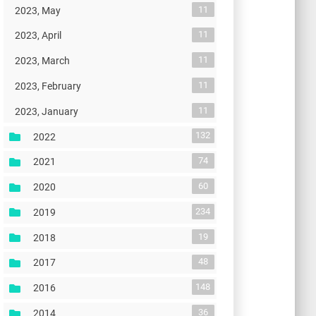
11
2023, May
11
2023, April
11
2023, March
11
2023, February
11
2023, January
132
2022
74
2021
60
2020
234
2019
19
2018
48
2017
148
2016
36
2014