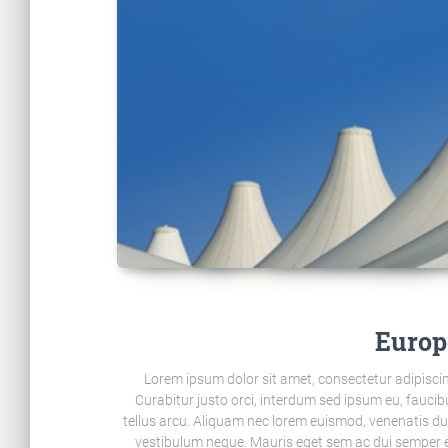
Europ
Lorem ipsum dolor sit amet, consectetur adipiscin
Curabitur justo orci, interdum sed ipsum eu, faucibu
tellus arcu. Aliquam nec lorem euismod, venenatis dui ac,
vestibulum neque. Mauris eget sem ac dui semper e