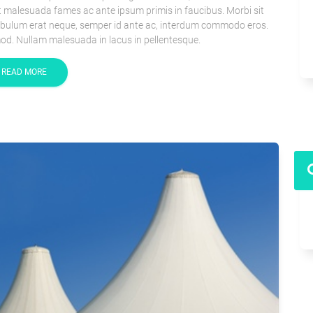
 malesuada fames ac ante ipsum primis in faucibus. Morbi sit
tibulum erat neque, semper id ante ac, interdum commodo eros.
od. Nullam malesuada in lacus in pellentesque.
READ MORE