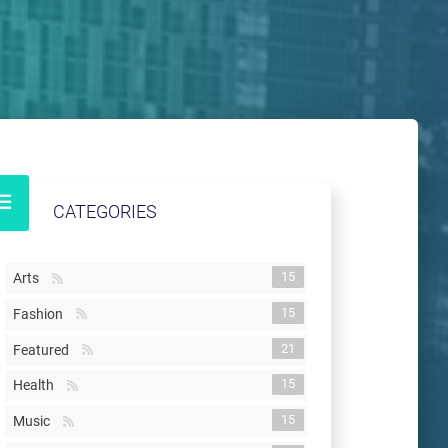
CATEGORIES
15
Arts
15
Fashion
21
Featured
15
Health
15
Music