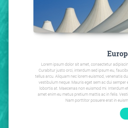
Europ
Lorem ipsum dolor sit amet, consectetur adipiscin
Curabitur justo orci, interdum sed ipsum eu, faucibu
tellus arcu. Aliquam nec lorem euismod, venenatis dui ac,
vestibulum neque. Mauris eget sem ac dui semper e
lobortis at. Maecenas non euismod mi. Interdum et
amet enim eu metus pretium mattis ac in felis. Ves
Nam porttitor posuere erat in euism