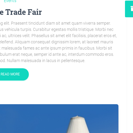
Events
e Trade Fair
g elit. Praesent tincidunt diam sit amet quam viverra semper.
s vehicula turpis. Curabitur egestas mollis tristique. Morbi nec
 ultrices velit. Phasellus sit amet elit facilisis, placerat eros et,
leifend. Aliquam consequat dignissim lorem, at laoreet mauris
 malesuada fames ac ante ipsum primis in faucibus. Morbi sit
tibulum erat neque, semper id ante ac, interdum commodo eros.
od. Nullam malesuada in lacus in pellentesque.
READ MORE