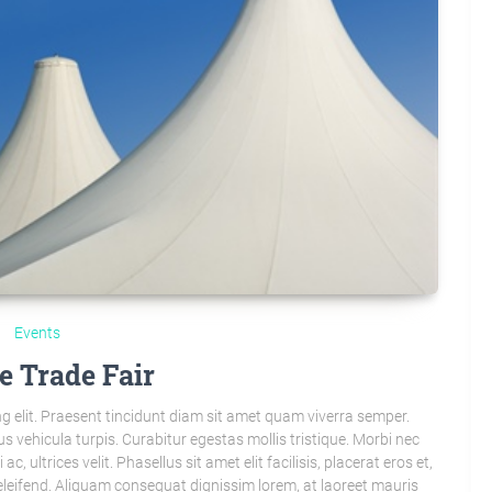
Events
e Trade Fair
g elit. Praesent tincidunt diam sit amet quam viverra semper.
s vehicula turpis. Curabitur egestas mollis tristique. Morbi nec
 ultrices velit. Phasellus sit amet elit facilisis, placerat eros et,
leifend. Aliquam consequat dignissim lorem, at laoreet mauris