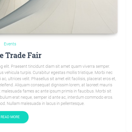
Events
e Trade Fair
g elit. Praesent tincidunt diam sit amet quam viverra semper.
s vehicula turpis. Curabitur egestas mollis tristique. Morbi nec
 ultrices velit. Phasellus sit amet elit facilisis, placerat eros et,
leifend. Aliquam consequat dignissim lorem, at laoreet mauris
 malesuada fames ac ante ipsum primis in faucibus. Morbi sit
tibulum erat neque, semper id ante ac, interdum commodo eros.
od. Nullam malesuada in lacus in pellentesque.
READ MORE