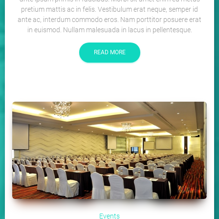
pretium mattis ac in felis. Vestibulum erat neque, semper id
ante ac, interdum commodo eros. Nam porttitor posuere erat
in euismod. Nullam malesuada in lacus in pellentesque.
READ MORE
Events