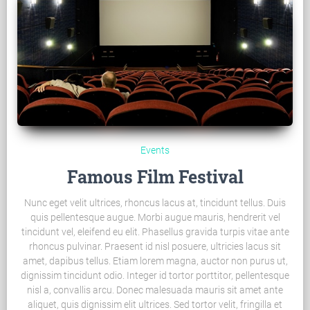
Events
Famous Film Festival
Nunc eget velit ultrices, rhoncus lacus at, tincidunt tellus. Duis
quis pellentesque augue. Morbi augue mauris, hendrerit vel
tincidunt vel, eleifend eu elit. Phasellus gravida turpis vitae ante
rhoncus pulvinar. Praesent id nisl posuere, ultricies lacus sit
amet, dapibus tellus. Etiam lorem magna, auctor non purus ut,
dignissim tincidunt odio. Integer id tortor porttitor, pellentesque
nisl a, convallis arcu. Donec malesuada mauris sit amet ante
aliquet, quis dignissim elit ultrices. Sed tortor velit, fringilla et