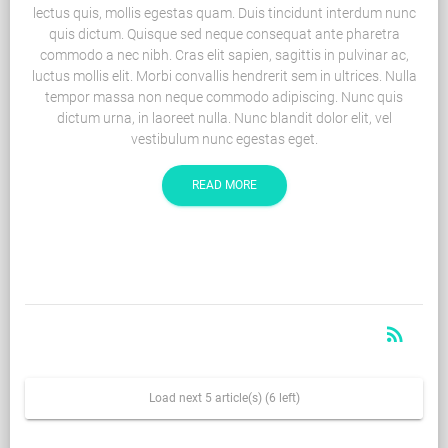
lectus quis, mollis egestas quam. Duis tincidunt interdum nunc
quis dictum. Quisque sed neque consequat ante pharetra
commodo a nec nibh. Cras elit sapien, sagittis in pulvinar ac,
luctus mollis elit. Morbi convallis hendrerit sem in ultrices. Nulla
tempor massa non neque commodo adipiscing. Nunc quis
dictum urna, in laoreet nulla. Nunc blandit dolor elit, vel
vestibulum nunc egestas eget.
READ MORE
rss_feed
RSS
Load next 5 article(s) (6 left)