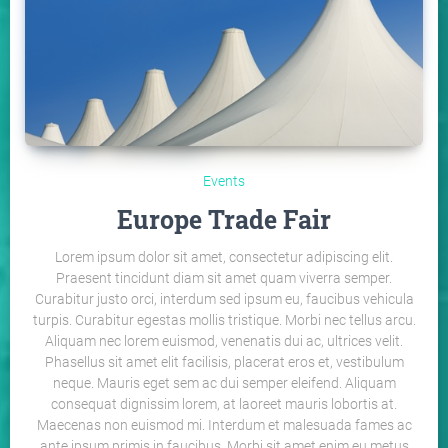
Events
Europe Trade Fair
Lorem ipsum dolor sit amet, consectetur adipiscing elit.
Praesent tincidunt diam sit amet quam viverra semper.
Curabitur justo orci, interdum sed ipsum eu, faucibus vehicula
turpis. Curabitur egestas mollis tristique. Morbi nec tellus arcu.
Aliquam nec lorem euismod, venenatis dui ac, ultrices velit.
Phasellus sit amet elit facilisis, placerat eros et, vestibulum
neque. Mauris eget sem ac dui semper eleifend. Aliquam
consequat dignissim lorem, at laoreet mauris lobortis at.
Maecenas non euismod mi. Interdum et malesuada fames ac
ante ipsum primis in faucibus. Morbi sit amet enim eu metus