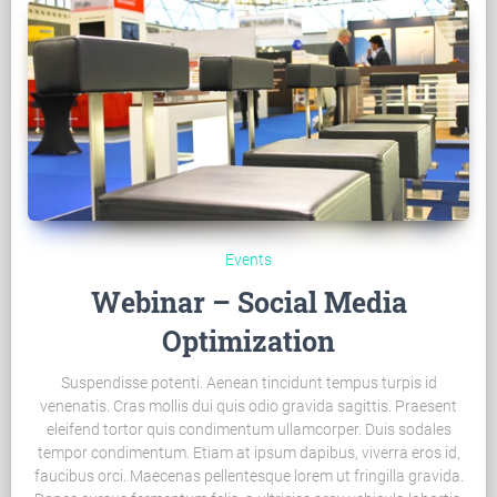
Events
Webinar – Social Media
Optimization
Suspendisse potenti. Aenean tincidunt tempus turpis id
venenatis. Cras mollis dui quis odio gravida sagittis. Praesent
eleifend tortor quis condimentum ullamcorper. Duis sodales
tempor condimentum. Etiam at ipsum dapibus, viverra eros id,
faucibus orci. Maecenas pellentesque lorem ut fringilla gravida.