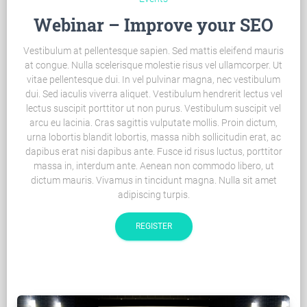
Webinar – Improve your SEO
Vestibulum at pellentesque sapien. Sed mattis eleifend mauris
at congue. Nulla scelerisque molestie risus vel ullamcorper. Ut
vitae pellentesque dui. In vel pulvinar magna, nec vestibulum
dui. Sed iaculis viverra aliquet. Vestibulum hendrerit lectus vel
lectus suscipit porttitor ut non purus. Vestibulum suscipit vel
arcu eu lacinia. Cras sagittis vulputate mollis. Proin dictum,
urna lobortis blandit lobortis, massa nibh sollicitudin erat, ac
dapibus erat nisi dapibus ante. Fusce id risus luctus, porttitor
massa in, interdum ante. Aenean non commodo libero, ut
dictum mauris. Vivamus in tincidunt magna. Nulla sit amet
adipiscing turpis.
REGISTER