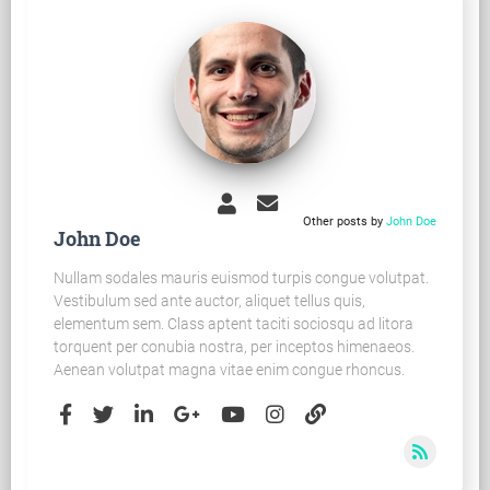
Other posts by
John Doe
John Doe
Nullam sodales mauris euismod turpis congue volutpat.
Vestibulum sed ante auctor, aliquet tellus quis,
elementum sem. Class aptent taciti sociosqu ad litora
torquent per conubia nostra, per inceptos himenaeos.
Aenean volutpat magna vitae enim congue rhoncus.