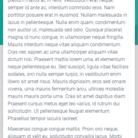
pretium mattis ac in felis. Vestibulum erat neque,
semper id ante ac, interdum commodo eros. Nam
porttitor posuere erat in euismod. Nullam malesuada in
lacus in pellentesque. Nulla enim quam, condimentum
non auctor ut, malesuada sed odio. Quisque placerat
magna id nunc congue, in ullamcorper neque fringilla.
Mauris interdum neque vitae aliquam condimentum.
Cras nec sapien ac urna ullamcorper aliquam vitae
dictum nisi. Praesent mattis lorem urna, et elementum
neque pellentesque eu. Sed suscipit, ligula vitae facilisis
sodales, orci nulla semper turpis, in vestibulum enim
libero sit amet risus. Mauris dignissim, eros sed ornare
viverra, urna mauris fermentum arcu, ultrices molestie
mauris mauris porta urna. Cras sit amet dapibus diam.
Praesent cursus metus eget leo varius, id rutrum dui
sollicitudin. Ut pellentesque feugiat elementum.
Phasellus tempor iaculis laoreet.
Maecenas congue congue mattis. Proin orci neque,
aliquam id velit eu, sollicitudin convallis lacus. Morbi