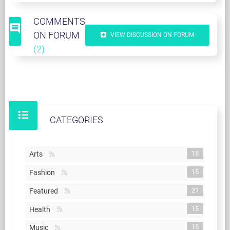
COMMENTS
comment
ON FORUM
VIEW DISCUSSION ON FORUM
(2)
CATEGORIES
15
Arts
15
Fashion
21
Featured
15
Health
15
Music