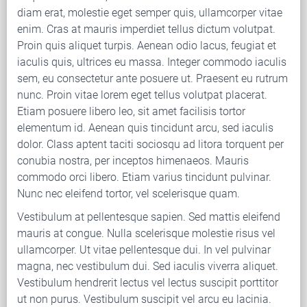
diam erat, molestie eget semper quis, ullamcorper vitae
enim. Cras at mauris imperdiet tellus dictum volutpat.
Proin quis aliquet turpis. Aenean odio lacus, feugiat et
iaculis quis, ultrices eu massa. Integer commodo iaculis
sem, eu consectetur ante posuere ut. Praesent eu rutrum
nunc. Proin vitae lorem eget tellus volutpat placerat.
Etiam posuere libero leo, sit amet facilisis tortor
elementum id. Aenean quis tincidunt arcu, sed iaculis
dolor. Class aptent taciti sociosqu ad litora torquent per
conubia nostra, per inceptos himenaeos. Mauris
commodo orci libero. Etiam varius tincidunt pulvinar.
Nunc nec eleifend tortor, vel scelerisque quam.
Vestibulum at pellentesque sapien. Sed mattis eleifend
mauris at congue. Nulla scelerisque molestie risus vel
ullamcorper. Ut vitae pellentesque dui. In vel pulvinar
magna, nec vestibulum dui. Sed iaculis viverra aliquet.
Vestibulum hendrerit lectus vel lectus suscipit porttitor
ut non purus. Vestibulum suscipit vel arcu eu lacinia.