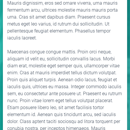
Mauris dignissim, eros sed ornare viverra, urna mauris
fermentum arcu, ultrices molestie mauris mauris porta
urna. Cras sit amet dapibus diam. Praesent cursus
metus eget leo varius, id rutrum dui sollicitudin. Ut
pellentesque feugiat elementum. Phasellus tempor
iaculis laoreet.
Maecenas congue congue mattis. Proin orci neque,
aliquam id velit eu, sollicitudin convallis lacus. Morbi
diam erat, molestie eget semper quis, ullamcorper vitae
enim. Cras at mauris imperdiet tellus dictum volutpat.
Proin quis aliquet turpis. Aenean odio lacus, feugiat et
iaculis quis, ultrices eu massa. Integer commodo iaculis
sem, eu consectetur ante posuere ut. Praesent eu rutrum
nunc. Proin vitae lorem eget tellus volutpat placerat.
Etiam posuere libero leo, sit amet facilisis tortor
elementum id. Aenean quis tincidunt arcu, sed iaculis
dolor. Class aptent taciti sociosqu ad litora torquent per
conubia nostra, per inceptos himenaeos. Mauris