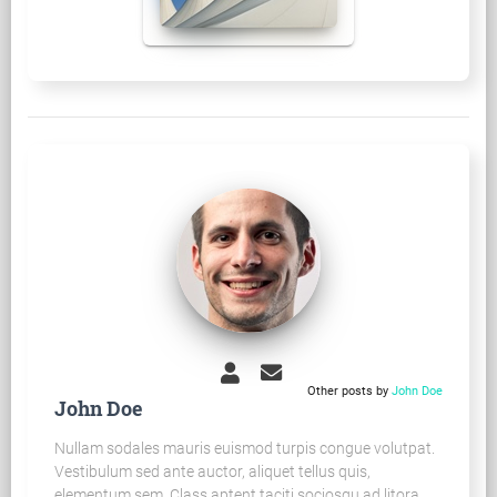
Other posts by
John Doe
John Doe
Nullam sodales mauris euismod turpis congue volutpat.
Vestibulum sed ante auctor, aliquet tellus quis,
elementum sem. Class aptent taciti sociosqu ad litora